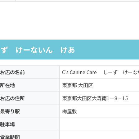
e しーず けーないん けあ
お店の名前
C's Canine Care しーず け
所在地
東京都 大田区
お店の住所
東京都大田区大森南1－8－15
最寄り駅
梅屋敷
駐車場
営業時間