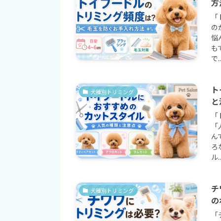
方
「
の
悩
も
で..
ト
犬種別トリミング
と
「
「
ん
ろ
ル..
チ
犬種別トリミング
の
「