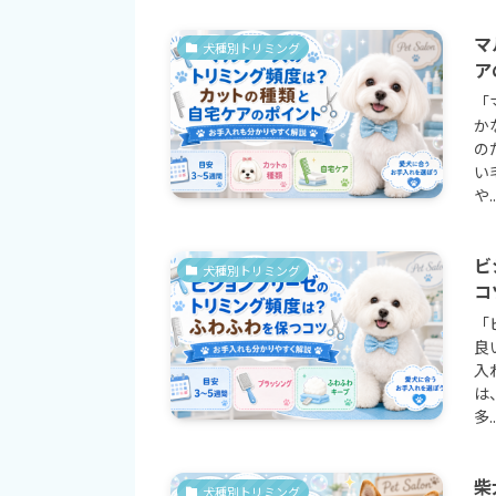
マ
犬種別トリミング
ア
「
か
の
い
や..
ビ
犬種別トリミング
コ
「
良
入
は
多..
柴
犬種別トリミング