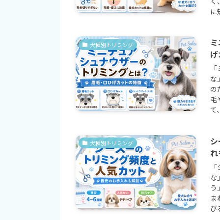
く
に短
ミ
犬種別トリミング
げ
「
な
の
毛
て、
シ
犬種別トリミング
れ
「
な
う
ま
びる