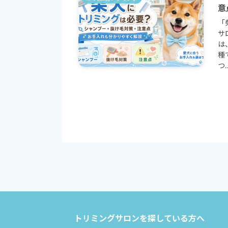
意
「
サ
は
種
つ..
トリミングサロンを探している方へ