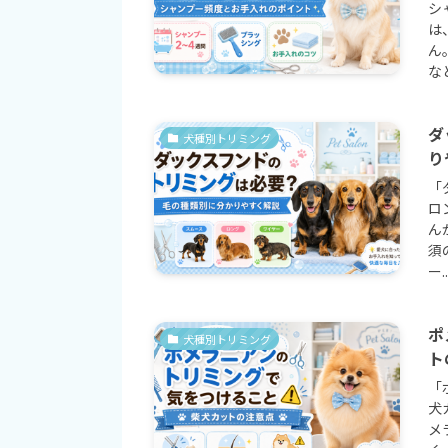
シ
は
ん
など
ダ
犬種別トリミング
り
「
ロ
ん
須
ー..
ポ
犬種別トリミング
ト
「
犬
メ