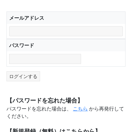
メールアドレス
パスワード
【パスワードを忘れた場合】
パスワードを忘れた場合は、
こちら
から再発行して
ください。
【新規登録（無料）はこちらから】