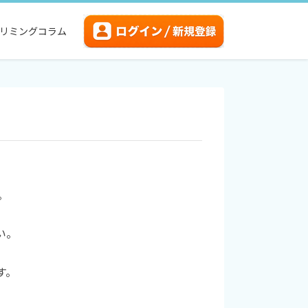
リミングコラム
。
い。
す。