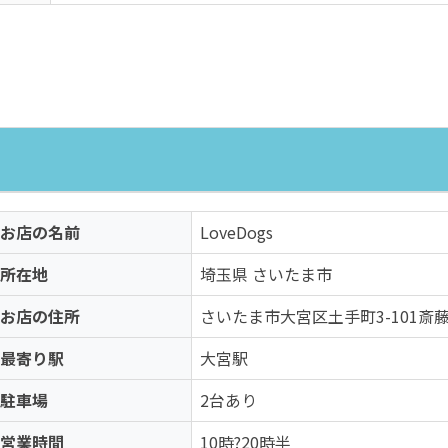
お店の名前
LoveDogs
所在地
埼玉県 さいたま市
お店の住所
さいたま市大宮区土手町3-101斎
最寄り駅
大宮駅
駐車場
2台あり
営業時間
10時?20時半