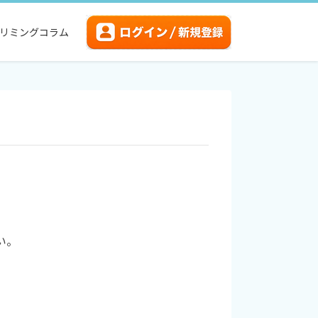
リミングコラム
い。
。